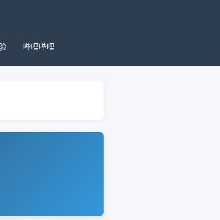
验
哔哩哔哩