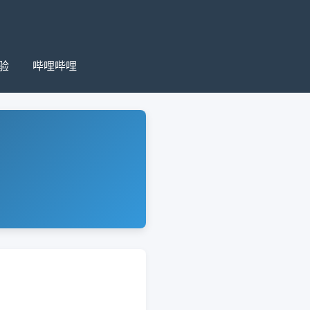
验
哔哩哔哩