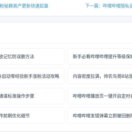
涨粉秘籍高产更新快速起量
下一篇：哔哩哔哩隐私
放记忆防误删方法
新手必看哔哩哔哩提升等级保
冷启动零经验新手涨粉活动攻略
内容密度拉满，帅农鸟哥B站
通道标准操作步骤
哔哩哔哩播放页一键开启定时
传前期优化细节
哔哩哔哩发错弹幕立即撤回删