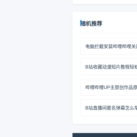
随机推荐
电脑拦截安装哔哩哔哩关
B站收藏动漫短片教程轻
哔哩哔哩UP主原创作品
B站直播间匿名弹幕怎么