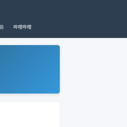
验
哔哩哔哩