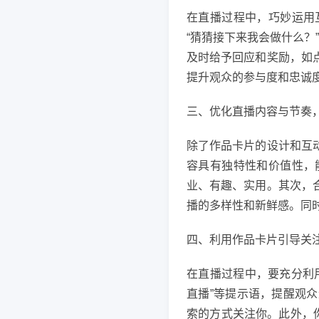
在直播过程中，巧妙运用
“猜猜接下来我会做什么？
及时给予回应和奖励，如
提升观众的参与度和忠诚
三、优化直播内容与节奏
除了作品卡片的设计和互
容具有独特性和价值性，
业、有趣、实用。其次，
播的多样性和新鲜感。同
四、利用作品卡片引导关
在直播过程中，要充分利
直播”等提示语，提醒观
索的方式关注你。此外，