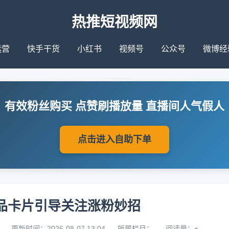
热推短视频网
运营
快手干货
小红书
视频号
公众号
微博经
有效粉丝购买 点赞刷播放量 直播间人气假人
点击进入自助下单
品卡片引导关注涨粉妙招
更新时间：2026-08-07 13:04
所属栏目：
阅读量：+