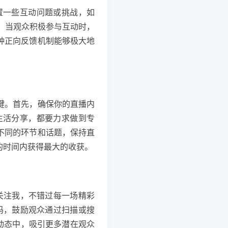
置一些互动问题或挑战，如
欲。当观众积极参与互动时，
种正向反馈机制能够极大地
键。首先，确保你的直播内
生活分享，都要力求做到专
不同的环节和话题，保持直
的时间内获得最大的收获。
关注我，不错过每一场精彩
码，鼓励观众通过扫描或搜
动态中，吸引更多潜在观众