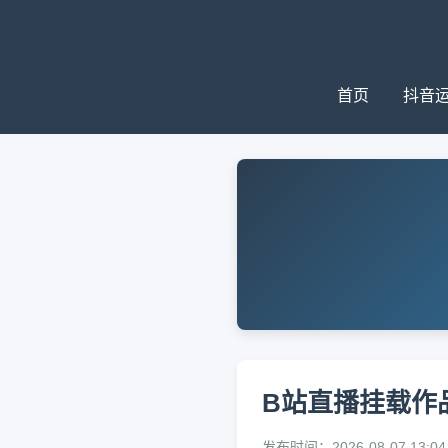
首页
抖音
B站直播挂载作
发布时间：2026-08-07 13:04