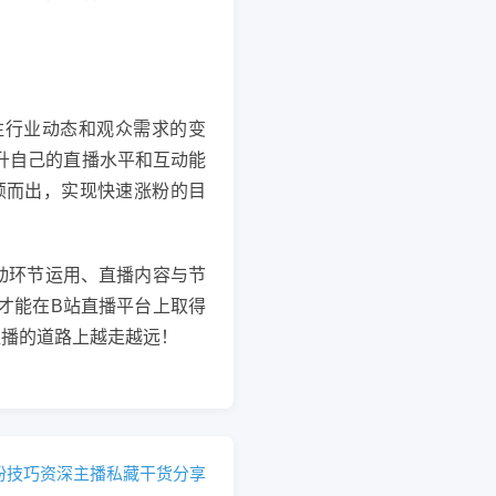
注行业动态和观众需求的变
升自己的直播水平和互动能
颖而出，实现快速涨粉的目
动环节运用、直播内容与节
才能在B站直播平台上取得
直播的道路上越走越远！
粉技巧资深主播私藏干货分享