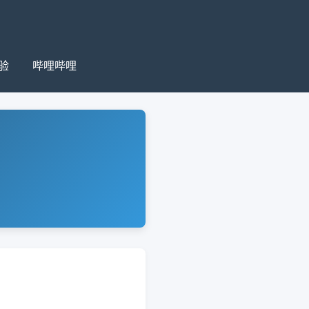
验
哔哩哔哩